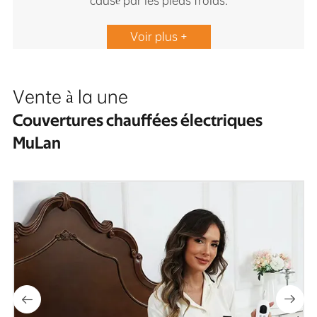
causé par les pieds froids.
Voir plus +
Vente à la une
Couvertures chauffées électriques
MuLan

