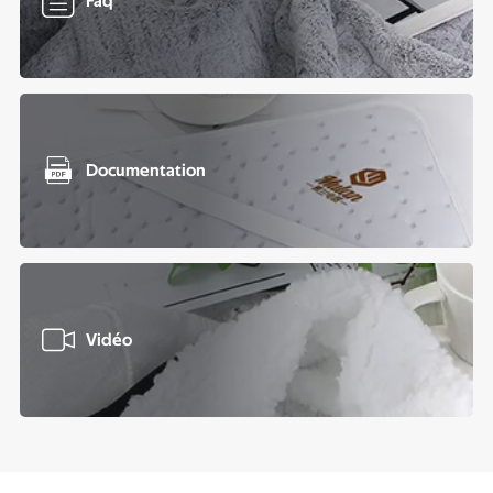

Faq

Documentation

Vidéo