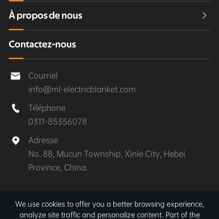
À propos de nous

Contactez-nous
Courriel

info@ml-electricblanket.com
Téléphone

0311-85356078
Adresse

No. 88, Mucun Township, Xinle City, Hebei
Province, China.
Droit d'auteur©
Xinle MuLan Electrical Appliances Co.,
We use cookies to offer you a better browsing experience,
Ltd.
Tous droits réservés.
analyze site traffic and personalize content. Part of the