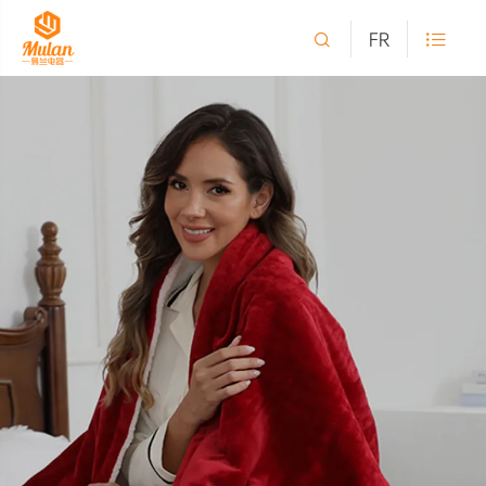

FR
