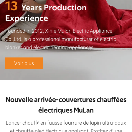
13
Years Production
Experience
Founded in 2012, Xinle Mulan Electric Appliance
Co.,Ltd. Is a professional manufacturer of electric
blanket and electric heating appliances.
Voir plus
Nouvelle arrivée-couvertures chauffées
électriques MuLan
Lancer chauffé en fausse fourrure de lapin ultra-doux
et chauffe-pied électrique apaisant. Profitez d'une